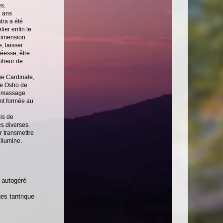
s.
7 ans
tra a été
lier enfin le
 dimension
e, laisser
éesse, être
onheur de
ie Cardinale,
re Osho de
u massage
ent formée au
is de
s diverses.
 transmettre
illumine.
autogéré
s tantrique