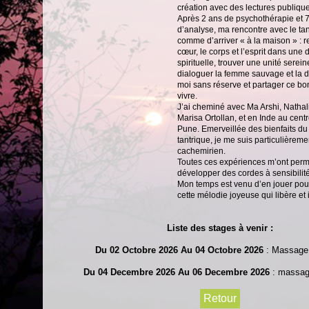
création avec des lectures publique
Après 2 ans de psychothérapie et 
d’analyse, ma rencontre avec le tan
comme d’arriver « à la maison » : re
cœur, le corps et l’esprit dans une
spirituelle, trouver une unité serein
dialoguer la femme sauvage et la d
moi sans réserve et partager ce b
vivre.
J’ai cheminé avec Ma Arshi, Nathal
Marisa Ortollan, et en Inde au cent
Pune. Emerveillée des bienfaits d
tantrique, je me suis particulièrem
cachemirien.
Toutes ces expériences m’ont perm
développer des cordes à sensibilité
Mon temps est venu d’en jouer pour
cette mélodie joyeuse qui libère et 
Liste des stages à venir :
Du
02
Octobre 2026 Au
04
Octobre 2026
: Massage 
Du
04
Decembre 2026 Au
06
Decembre 2026
: massage