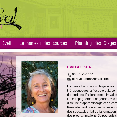
'Eveil
Le hameau des sources
Planning des Stages
Eve BECKER
06 87 56 67 64
gereve.tantra@gmail.com
Formée à l’animation de groupes
thérapeutiques, à l’écoute et la con
d’entretiens, j’ai longtemps travaill
l’accompagnement de jeunes et d’
difficulté d’apprentissage et de co
Parallèlement conteuse professionne
des spectacles, fait de la formation
des programmations. Je poursuis ce