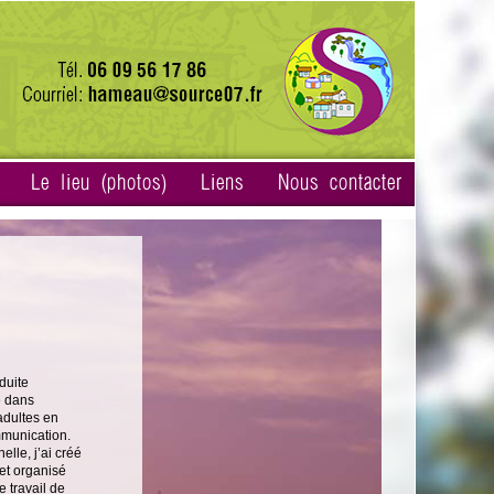
Le lieu (photos)
Liens
Nous contacter
duite
é dans
adultes en
mmunication.
lle, j’ai créé
 et organisé
 travail de