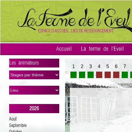
Accueil
La ferme de l'Eveil
Les animateurs
1
2
3
4
5
6
7
>
2026
Aout
Septembre