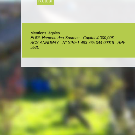
Mentions légales
EURL Hameau des Sources - Capital 4.000,00€
RCS ANNONAY - N° SIRET 493 765 044 00018 - APE
552E