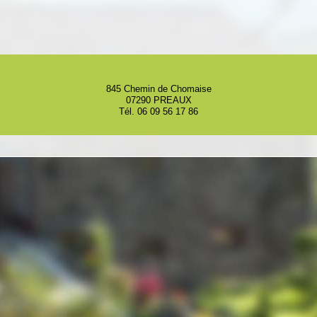
845 Chemin de Chomaise
07290 PREAUX
Tél. 06 09 56 17 86