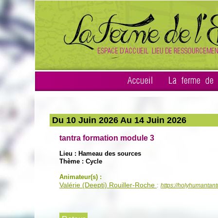
Accueil
La ferme de l
Du
10
Juin 2026 Au
14
Juin 2026
tantra formation module 3
Lieu : Hameau des sources
Thème : Cycle
Animateur(s) :
Valérie (Deepti) Rouiller-Roche
:
https://holyhumantant